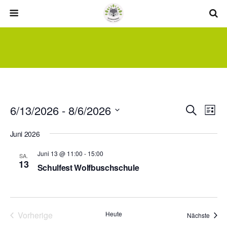
6/13/2026
 - 
8/6/2026
Veransta
Vera
Suche
Liste
Ansi
Suche
Datum
Navi
wählen.
Juni 2026
und
Ansichte
Juni 13 @ 11:00
-
15:00
SA.
13
Navigati
Schulfest Wolfbuschschule
köstlinstr. 76, 70499 stuttgart
Köstlinstr. 76, Stuttgart
Vorherige
Heute
Veran
Nächste
Veranstaltungen